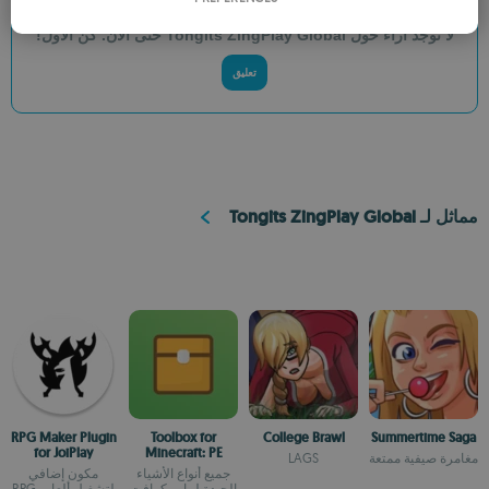
SPANISH
لا توجد آراء حول Tongits ZingPlay Global حتى الآن. كن الأول!
ROMANIAN
تعليق
مماثل لـ Tongits ZingPlay Global
RPG Maker Plugin
Toolbox for
College Brawl
Summertime Saga
for JoiPlay
Minecraft: PE
مغامرة صيفية ممتعة
LAGS
جميع أنواع الأشياء
مكون إضافي
الجيدة لماين كرافت
لتشغيل ألعاب RPG