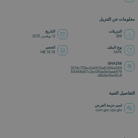
معلومات عن التنزيل
التنزيلات
التاريخ
388
12 نوفمبر 2025
نوع الملف
الحجم
74.78 MB
XAPK
SHA256
2074c733ec0a51631a61206e069
69468b87c2ec08da3e4aae979
d5b3e34e30c9
التفاصيل الفنية
اسم حزمة العرض
com.gsn.zps.glo