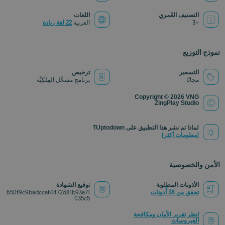
التصنيف العُمري
اللغات
+3
العربية
22 لغة زيادة
نموذج التوزيع
التسعير
ترخيص
مجانًا
برنامج مسجَّل المِلكِيَّة
Copyright © 2026 VNG
ZingPlay Studio
لماذا تم نشر هذا التطبيق على Uptodown؟
(معلومات أكثر)
الأمن والخصوصية
الأذونات المطلوبة
توقيع الشهادة
تحقق من 38 أُذونات
650f9c9badccaf4472d81b93a71
035c5
انظر تقرير الأمان ومكافحة
الفيروسات