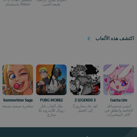
طبعة الجيب
Maker باستخدام
JoiPlay
اكتشف هذه الألعاب
Summertime Saga
PUBG MOBILE
Z LEGENDS 3
Gacha Life
أنشئ شخصياتك
لقد عاد محاربو Z
ملك ألعاب باتل
مغامرة صيفية ممتعة
الخاصة وانطلق في
إلى العمل
رويال للأندرويد بلا
آلاف المغامرات
منازع