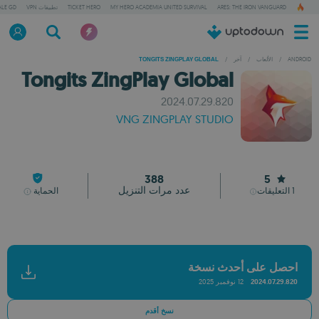
ARES: THE IRON VANGUARD
MY HERO ACADEMIA UNITED SURVIVAL
TICKET HERO
تطبيقات VPN
ALE GD
ANDROID
/
الألعاب
/
آخر
/
TONGITS ZINGPLAY GLOBAL
Tongits ZingPlay Global
2024.07.29.820
VNG ZINGPLAY STUDIO
388
5
عدد مرات التنزيل
1
التعليقات
الحماية
احصل على أحدث نسخة
2024.07.29.820
12 نوفمبر 2025
نسخ أقدم